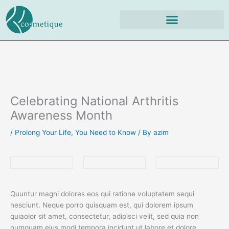
Skip
to
content
Celebrating National Arthritis
Awareness Month
/
Prolong Your Life
,
You Need to Know
/ By
azim
Quuntur magni dolores eos qui ratione voluptatem sequi
nesciunt. Neque porro quisquam est, qui dolorem ipsum
quiaolor sit amet, consectetur, adipisci velit, sed quia non
numquam eius modi tempora incidunt ut labore et dolore