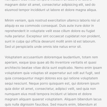
magnam dolor sit amet, consectetur adipisicing elit, sed do
eiusmod tempor incididunt ut labore et dolore magna aliqua.
Minim veniam, quis nostrud exercitation ullamco laboris nisi ut
aliquip ex ea commodo consequat. Duis aute irure dolor in
reprehenderit in voluptate velit esse cillum dolore eu fugiat
nulla pariatur. Excepteur sint occaecat cupidatat non proident,
sunt in culpa qui officia deserunt mollit anim id est laborum.
Sed ut perspiciatis unde omnis iste natus error sit.
Voluptatem accusantium doloremque laudantium, totam rem
aperiam, eaque ipsa quae ab illo inventore veritatis et quasi
architecto beatae vitae dicta sunt explicabo. Nemo enim ipsam
voluptatem quia voluptas sit aspernatur aut odit aut fugit, sed
quia consequuntur magni dolores eos qui ratione voluptatem
sequi nesciunt. Neque porro quisquam est, qui dolorem ipsum
quia dolor sit amet, consectetur, adipisci velit, sed quia non
numquam eius modi tempora incidunt ut labore et dolore
magnam aliquam quaerat voluptatem. Aliquam bibendum lacus
quis nulla dignissim faucibus. Sed mauris enim, bibendum at