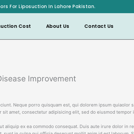
ors For Liposuction In Lahore Pakistan.
suction Cost
About Us
Contact Us
 Disease Improvement
iunt. Neque porro quisquam est, qui dolorem ipsum quiaolor si
sit amet, consectetur adipisicing elit, sed do eiusmod tempor i
ut aliquip ex ea commodo consequat. Duis aute irure dolor in rep
, sunt in culpa qui officia deserunt mollit anim id est laborum. S