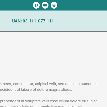
F
Y
I
a
o
n
c
u
s
e
t
t
b
u
a
o
b
g
UAN: 03-111-077-111
o
e
r
k
a
m
t amet, consectetur, adipisci velit, sed quia non numquam
ncididunt ut labore et dolore magna aliqua.
rehenderit in voluptate velit esse cillum dolore eu fugiat
ed ut perspiciatis unde omnis iste natus error sit.