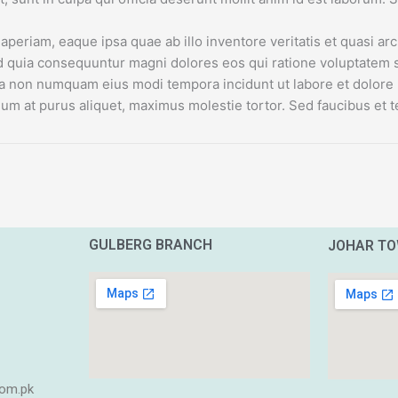
riam, eaque ipsa quae ab illo inventore veritatis et quasi arc
 sed quia consequuntur magni dolores eos qui ratione voluptate
d quia non numquam eius modi tempora incidunt ut labore et dol
m at purus aliquet, maximus molestie tortor. Sed faucibus et tel
GULBERG BRANCH
JOHAR T
om.pk