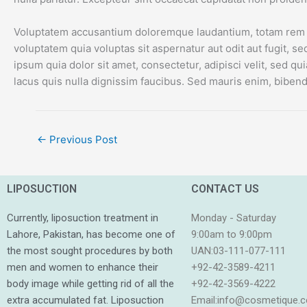
Voluptatem accusantium doloremque laudantium, totam rem ape
voluptatem quia voluptas sit aspernatur aut odit aut fugit,
ipsum quia dolor sit amet, consectetur, adipisci velit, se
lacus quis nulla dignissim faucibus. Sed mauris enim, bibendu
←
Previous Post
LIPOSUCTION
CONTACT US
Currently, liposuction treatment in
Monday - Saturday
Lahore, Pakistan, has become one of
9:00am to 9:00pm
the most sought procedures by both
UAN:03-111-077-111
men and women to enhance their
+92-42-3589-4211
body image while getting rid of all the
+92-42-
3569-4222
extra accumulated fat. Liposuction
Email:
info@cosmetique.c