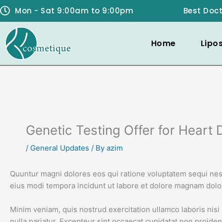
Skip
Mon - Sat 9:00am to 9:00pm
Best Doct
to
content
Home
Lipo
Genetic Testing Offer for Heart
/
General Updates
/ By
azim
Quuntur magni dolores eos qui ratione voluptatem sequi nesc
eius modi tempora incidunt ut labore et dolore magnam dolor 
Minim veniam, quis nostrud exercitation ullamco laboris nisi 
nulla pariatur. Excepteur sint occaecat cupidatat non proident