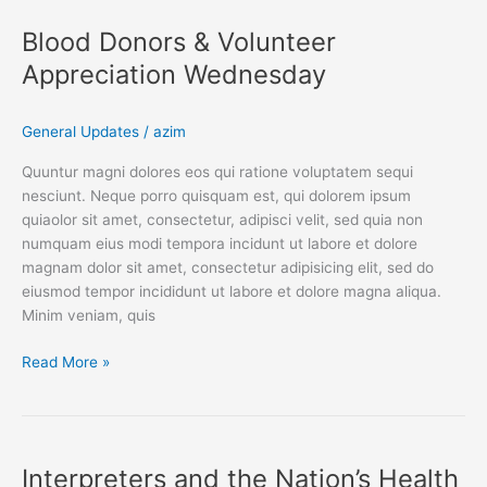
Donors
Blood Donors & Volunteer
&
Volunteer
Appreciation Wednesday
Appreciation
Wednesday
General Updates
/
azim
Quuntur magni dolores eos qui ratione voluptatem sequi
nesciunt. Neque porro quisquam est, qui dolorem ipsum
quiaolor sit amet, consectetur, adipisci velit, sed quia non
numquam eius modi tempora incidunt ut labore et dolore
magnam dolor sit amet, consectetur adipisicing elit, sed do
eiusmod tempor incididunt ut labore et dolore magna aliqua.
Minim veniam, quis
Read More »
Interpreters
and
Interpreters and the Nation’s Health
the