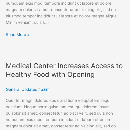
numquam eius modi tempora incidunt ut labore et dolore
magnam dolor sit amet, consectetur adipisicing elit, sed do
eiusmod tempor incididunt ut labore et dolore magna aliqua.
Minim veniam, quis […]
Read More »
Medical
Center
Medical Center Increases Access to
Increases
Access
Healthy Food with Opening
to
Healthy
General Updates
/
azim
Food
with
Quuntur magni dolores eos qui ratione voluptatem sequi
Opening
nesciunt. Neque porro quisquam est, qui dolorem ipsum
quiaolor sit amet, consectetur, adipisci velit, sed quia non
numquam eius modi tempora incidunt ut labore et dolore
magnam dolor sit amet, consectetur adipisicing elit, sed do