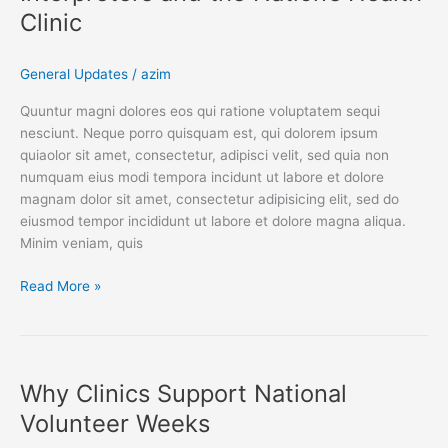
Nation’s
Clinic
Health
Clinic
General Updates
/
azim
Quuntur magni dolores eos qui ratione voluptatem sequi
nesciunt. Neque porro quisquam est, qui dolorem ipsum
quiaolor sit amet, consectetur, adipisci velit, sed quia non
numquam eius modi tempora incidunt ut labore et dolore
magnam dolor sit amet, consectetur adipisicing elit, sed do
eiusmod tempor incididunt ut labore et dolore magna aliqua.
Minim veniam, quis
Read More »
Why
Clinics
Why Clinics Support National
Support
National
Volunteer Weeks
Volunteer