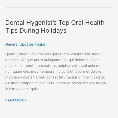
Dental
Hygenist’s
Dental Hygenist’s Top Oral Health
Top
Oral
Tips During Holidays
Health
Tips
General Updates
/
azim
During
Holidays
Quuntur magni dolores eos qui ratione voluptatem sequi
nesciunt. Neque porro quisquam est, qui dolorem ipsum
quiaolor sit amet, consectetur, adipisci velit, sed quia non
numquam eius modi tempora incidunt ut labore et dolore
magnam dolor sit amet, consectetur adipisicing elit, sed do
eiusmod tempor incididunt ut labore et dolore magna aliqua.
Minim veniam, quis
Read More »
Blood