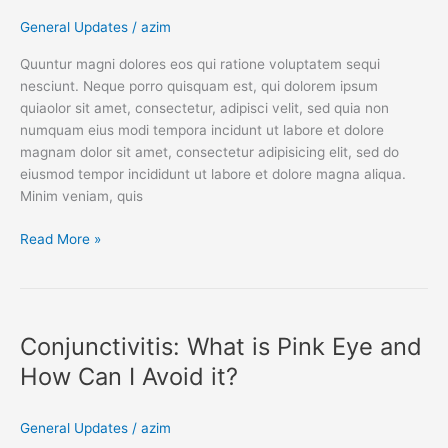
Weeks
General Updates
/
azim
Quuntur magni dolores eos qui ratione voluptatem sequi
nesciunt. Neque porro quisquam est, qui dolorem ipsum
quiaolor sit amet, consectetur, adipisci velit, sed quia non
numquam eius modi tempora incidunt ut labore et dolore
magnam dolor sit amet, consectetur adipisicing elit, sed do
eiusmod tempor incididunt ut labore et dolore magna aliqua.
Minim veniam, quis
Read More »
Conjunctivitis:
What
Conjunctivitis: What is Pink Eye and
is
Pink
How Can I Avoid it?
Eye
and
General Updates
/
azim
How