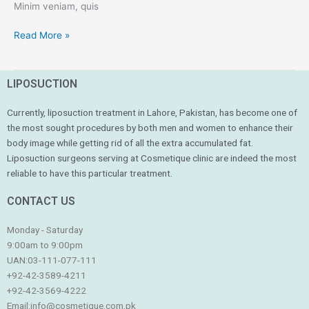
Minim veniam, quis
Read More »
LIPOSUCTION
Currently, liposuction treatment in Lahore, Pakistan, has become one of
the most sought procedures by both men and women to enhance their
body image while getting rid of all the extra accumulated fat.
Liposuction surgeons serving at Cosmetique clinic are indeed the most
reliable to have this particular treatment.
CONTACT US
Monday - Saturday
9:00am to 9:00pm
UAN:03-111-077-111
+92-42-3589-4211
+92-42-
3569-4222
Email:
info@cosmetique.com.pk