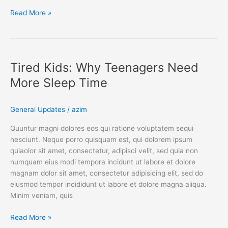
Read More »
Tired
Kids:
Tired Kids: Why Teenagers Need
Why
Teenagers
More Sleep Time
Need
More
General Updates
/
azim
Sleep
Time
Quuntur magni dolores eos qui ratione voluptatem sequi
nesciunt. Neque porro quisquam est, qui dolorem ipsum
quiaolor sit amet, consectetur, adipisci velit, sed quia non
numquam eius modi tempora incidunt ut labore et dolore
magnam dolor sit amet, consectetur adipisicing elit, sed do
eiusmod tempor incididunt ut labore et dolore magna aliqua.
Minim veniam, quis
Read More »