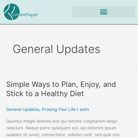
Skip
to
content
General Updates
Simple
Ways
Simple Ways to Plan, Enjoy, and
to
Plan,
Stick to a Healthy Diet
Enjoy,
and
General Updates
,
Prolong Your Life
/
azim
Stick
to
Quuntur magni dolores eos qui ratione voluptatem sequi
a
nesciunt. Neque porro quisquam est, qui dolorem ipsum
Healthy
quiaolor sit amet, consectetur, adipisci velit, sed quia non
Diet