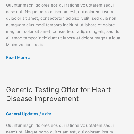
Can
Quuntur magni dolores eos qui ratione voluptatem sequi
I
nesciunt. Neque porro quisquam est, qui dolorem ipsum
Avoid
quiaolor sit amet, consectetur, adipisci velit, sed quia non
it?
numquam eius modi tempora incidunt ut labore et dolore
magnam dolor sit amet, consectetur adipisicing elit, sed do
eiusmod tempor incididunt ut labore et dolore magna aliqua.
Minim veniam, quis
Read More »
Genetic
Testing
Genetic Testing Offer for Heart
Offer
for
Disease Improvement
Heart
Disease
General Updates
/
azim
Improvement
Quuntur magni dolores eos qui ratione voluptatem sequi
nesciunt. Neque porro quisquam est, qui dolorem ipsum