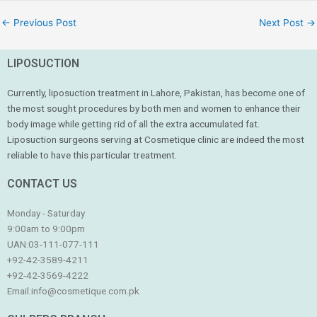
←
Previous Post
Next Post
→
LIPOSUCTION
Currently, liposuction treatment in Lahore, Pakistan, has become one of
the most sought procedures by both men and women to enhance their
body image while getting rid of all the extra accumulated fat.
Liposuction surgeons serving at Cosmetique clinic are indeed the most
reliable to have this particular treatment.
CONTACT US
Monday - Saturday
9:00am to 9:00pm
UAN:03-111-077-111
+92-42-3589-4211
+92-42-
3569-4222
Email:
info@cosmetique.com.pk