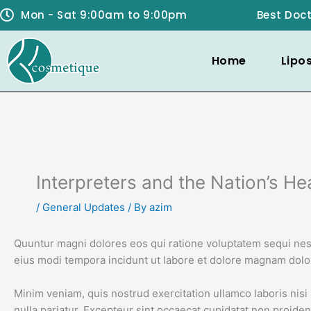
Skip
Mon - Sat 9:00am to 9:00pm
Best Doct
to
content
Home
Lipo
Interpreters and the Nation’s Hea
/
General Updates
/ By
azim
Quuntur magni dolores eos qui ratione voluptatem sequi nesc
eius modi tempora incidunt ut labore et dolore magnam dolor 
Minim veniam, quis nostrud exercitation ullamco laboris nisi 
nulla pariatur. Excepteur sint occaecat cupidatat non proident