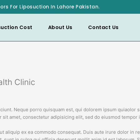
ors For Liposuction In Lahore Pakistan.
suction Cost
About Us
Contact Us
lth Clinic
iunt. Neque porro quisquam est, qui dolorem ipsum quiaolor si
sit amet, consectetur adipisicing elit, sed do eiusmod tempor i
ut aliquip ex ea commodo consequat. Duis aute irure dolor in rep
, sunt in culpa qui officia deserunt mollit anim id est laborum. S