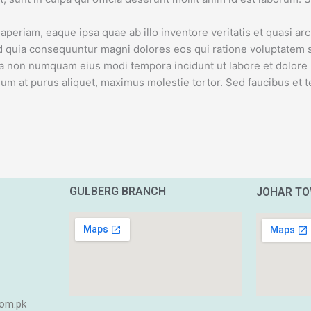
riam, eaque ipsa quae ab illo inventore veritatis et quasi arc
 sed quia consequuntur magni dolores eos qui ratione voluptate
d quia non numquam eius modi tempora incidunt ut labore et dol
m at purus aliquet, maximus molestie tortor. Sed faucibus et tel
GULBERG BRANCH
JOHAR T
om.pk