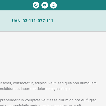
F
Y
I
a
o
n
c
u
s
e
t
t
b
u
a
o
b
g
UAN: 03-111-077-111
o
e
r
k
a
m
t amet, consectetur, adipisci velit, sed quia non numquam
ncididunt ut labore et dolore magna aliqua.
rehenderit in voluptate velit esse cillum dolore eu fugiat
ed ut perspiciatis unde omnis iste natus error sit.