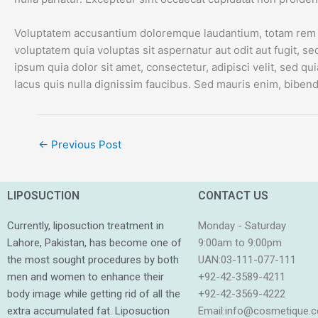
Voluptatem accusantium doloremque laudantium, totam rem ape
voluptatem quia voluptas sit aspernatur aut odit aut fugit,
ipsum quia dolor sit amet, consectetur, adipisci velit, se
lacus quis nulla dignissim faucibus. Sed mauris enim, bibendu
←
Previous Post
LIPOSUCTION
CONTACT US
Currently, liposuction treatment in
Monday - Saturday
Lahore, Pakistan, has become one of
9:00am to 9:00pm
the most sought procedures by both
UAN:03-111-077-111
men and women to enhance their
+92-42-3589-4211
body image while getting rid of all the
+92-42-
3569-4222
extra accumulated fat. Liposuction
Email:
info@cosmetique.c