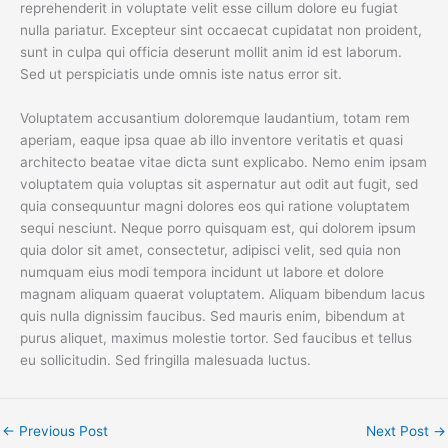
reprehenderit in voluptate velit esse cillum dolore eu fugiat
nulla pariatur. Excepteur sint occaecat cupidatat non proident,
sunt in culpa qui officia deserunt mollit anim id est laborum.
Sed ut perspiciatis unde omnis iste natus error sit.
Voluptatem accusantium doloremque laudantium, totam rem
aperiam, eaque ipsa quae ab illo inventore veritatis et quasi
architecto beatae vitae dicta sunt explicabo. Nemo enim ipsam
voluptatem quia voluptas sit aspernatur aut odit aut fugit, sed
quia consequuntur magni dolores eos qui ratione voluptatem
sequi nesciunt. Neque porro quisquam est, qui dolorem ipsum
quia dolor sit amet, consectetur, adipisci velit, sed quia non
numquam eius modi tempora incidunt ut labore et dolore
magnam aliquam quaerat voluptatem. Aliquam bibendum lacus
quis nulla dignissim faucibus. Sed mauris enim, bibendum at
purus aliquet, maximus molestie tortor. Sed faucibus et tellus
eu sollicitudin. Sed fringilla malesuada luctus.
←
Previous Post
Next Post
→