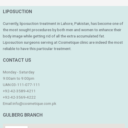
LIPOSUCTION
Currently, liposuction treatment in Lahore, Pakistan, has become one of
the most sought procedures by both men and women to enhance their
body image while getting rid of all the extra accumulated fat.
Liposuction surgeons serving at Cosmetique clinic are indeed the most
reliable to have this particular treatment.
CONTACT US
Monday - Saturday
9:00am to 9:00pm
UAN:03-111-077-111
+92-42-3589-4211
+92-42-
3569-4222
Email:
info@cosmetique.com.pk
GULBERG BRANCH